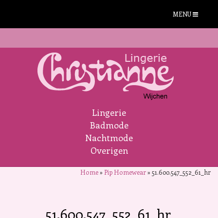
MENU
Lingerie
Badmode
Nachtmode
Overigen
Home
»
Pip Homewear
»
51.600.547_552_61_hr
51.600.547_552_61_hr