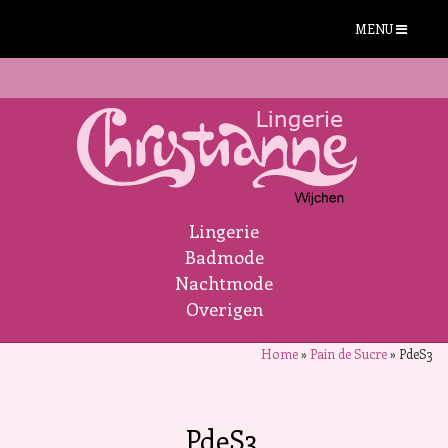
MENU
Lingerie
Badmode
Nachtmode
Overigen
Home
»
Pain de Sucre
»
PdeS3
PdeS3