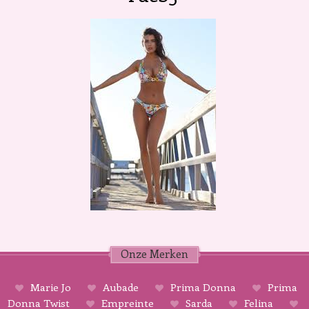
Onze Merken
Marie Jo
Aubade
Prima Donna
Prima
Donna Twist
Empreinte
Sarda
Felina