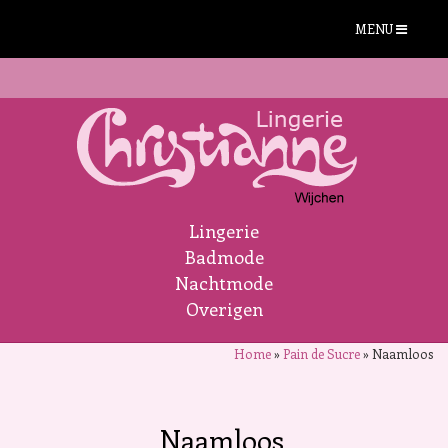
MENU
Lingerie
Badmode
Nachtmode
Overigen
Home
»
Pain de Sucre
»
Naamloos
Naamloos