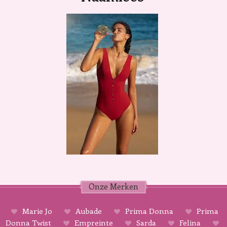
Onze Merken
Marie Jo
Aubade
Prima Donna
Prima
Donna Twist
Empreinte
Sarda
Felina