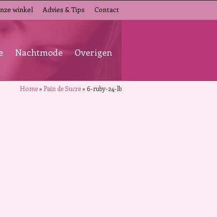
nze winkel
Advies & Tips
Contact
e
Nachtmode
Overigen
Home
»
Pain de Sucre
»
6-ruby-24-lb