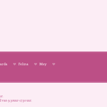
arda
Felina
Mey
ur.
 van 9.30uur-17.30 uur.