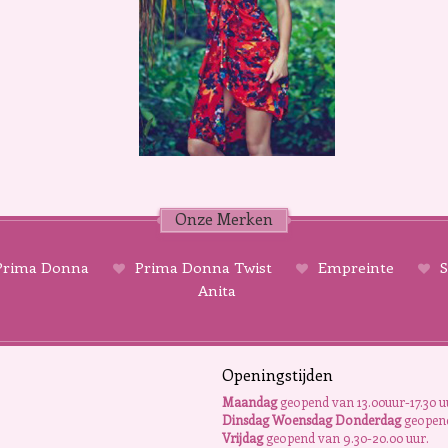
Onze Merken
rima Donna
Prima Donna Twist
Empreinte
S
Anita
Openingstijden
Maandag
geopend van 13.00uur-17.30 u
Dinsdag Woensdag Donderdag
geopend
Vrijdag
geopend van 9.30-20.00 uur.