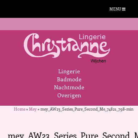
MENU
Lingerie
Badmode
Nachtmode
Overigen
Home
»
Mey
»
mey_AW23_Series_Pure_Second_Me_74821_798-min
mey_AW23_Series_Pure_Second_M