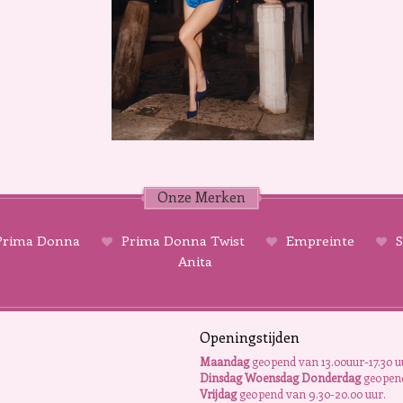
Onze Merken
rima Donna
Prima Donna Twist
Empreinte
S
Anita
Openingstijden
Maandag
geopend van 13.00uur-17.30 u
Dinsdag Woensdag Donderdag
geopend
Vrijdag
geopend van 9.30-20.00 uur.