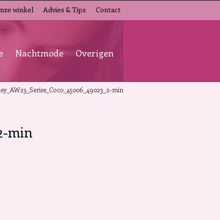
nze winkel
Advies & Tips
Contact
e
Nachtmode
Overigen
ey_AW23_Series_Coco_45006_49023_2-min
2-min