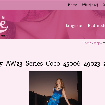
Home
Wie zijn wij
O
Lingerie
Badmod
Home
»
Mey
»
m
y_AW23_Series_Coco_45006_49023_