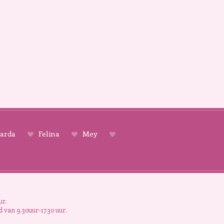
arda
Felina
Mey
ur.
 van 9.30uur-17.30 uur.