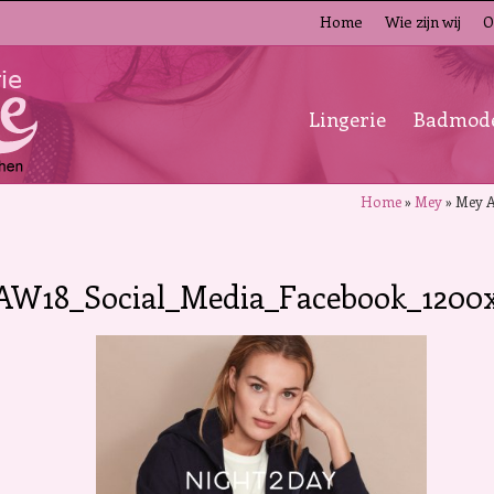
Home
Wie zijn wij
O
Lingerie
Badmod
Home
»
Mey
»
Mey A
AW18_Social_Media_Facebook_1200