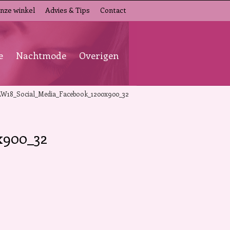
nze winkel
Advies & Tips
Contact
e
Nachtmode
Overigen
W18_Social_Media_Facebook_1200x900_32
x900_32