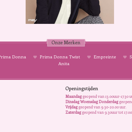
Onze Merken
rima Donna
Prima Donna Twist
Empreinte
S
Anita
Openingstijden
Maandag
geopend van 13.00uur-17.30 u
Dinsdag Woensdag Donderdag
geopend
Vrijdag
geopend van 9.30-20.00 uur.
Zaterdag
geopend van 9.30uur tot 17.00