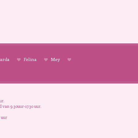
arda
Felina
Mey
ur.
 van 9.30uur-17.30 uur.
 uur