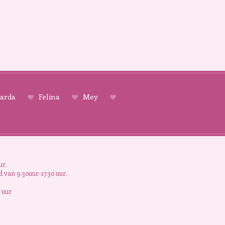
arda
Felina
Mey
ur.
 van 9.30uur-17.30 uur.
 uur