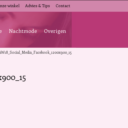
nze winkel
Advies & Tips
Contact
e
Nachtmode
Overigen
AW18_Social_Media_Facebook_1200x900_15
x900_15