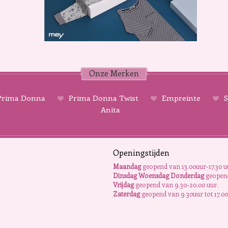
Onze Merken
rima Donna
Prima Donna Twist
Empreinte
S
Anita
Openingstijden
Maandag
geopend van 13.00uur-17.30 u
Dinsdag Woensdag Donderdag
geopend
Vrijdag
geopend van 9.30-20.00 uur.
Zaterdag
geopend van 9.30uur tot 17.00