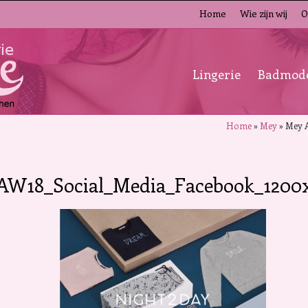
Home
Wie zijn wij
O
Lingerie
Badmod
Home
»
Mey
»
Mey 
AW18_Social_Media_Facebook_1200