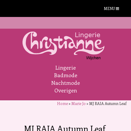
MENU
Lingerie
Badmode
Nachtmode
Overigen
Home
»
Marie Jo
»
MJ RAIA Autumn Leaf
MJ RAIA Autumn Leaf