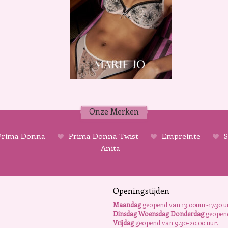
Onze Merken
rima Donna
Prima Donna Twist
Empreinte
S
Anita
Openingstijden
Maandag
geopend van 13.00uur-17.30 u
Dinsdag Woensdag Donderdag
geopend
Vrijdag
geopend van 9.30-20.00 uur.