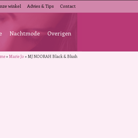
nze winkel
Advies & Tips
Contact
e
Nachtmode
Overigen
me
»
Marie Jo
»
MJ NOORAH Black & Blush