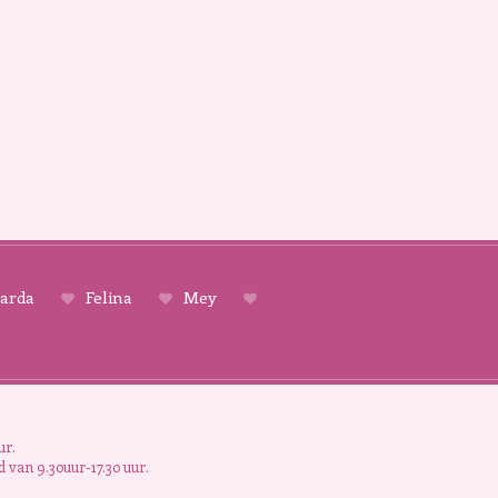
arda
Felina
Mey
ur.
 van 9.30uur-17.30 uur.