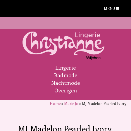
MENU
Lingerie
Badmode
Nachtmode
Overigen
Home
»
Marie Jo
»
MJ Madelon Pearled Ivory
MJ Madelon Pearled Ivory