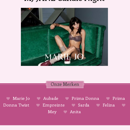
Onze Merken
Marie Jo
Aubade
Prima Donna
Prima
Donna Twist
Empreinte
Sarda
Felina
Mey
Anita