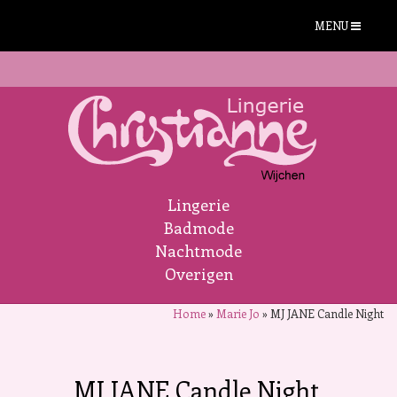
MENU
Lingerie
Badmode
Nachtmode
Overigen
Home
»
Marie Jo
»
MJ JANE Candle Night
MJ JANE Candle Night