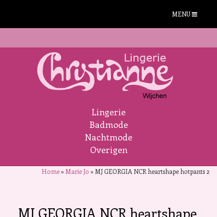
MENU
Lingerie
Badmode
Nachtmode
Overigen
Home
»
Marie Jo
»
MJ GEORGIA NCR heartshape hotpants 2
MJ GEORGIA NCR heartshape