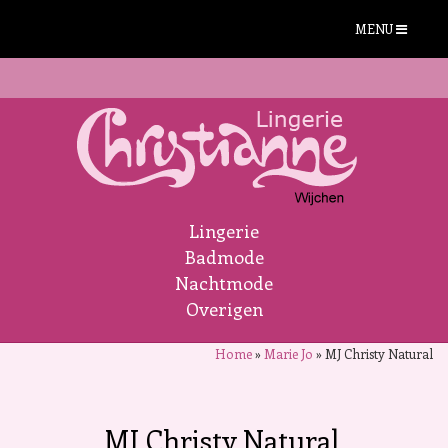
MENU
Lingerie
Badmode
Nachtmode
Overigen
Home
»
Marie Jo
»
MJ Christy Natural
MJ Christy Natural