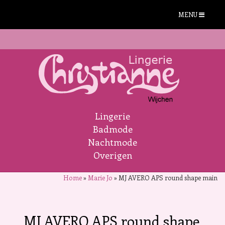
MENU
Lingerie
Badmode
Nachtmode
Overigen
Home
»
Marie Jo
»
MJ AVERO APS round shape main
MJ AVERO APS round shape