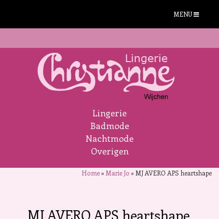
MENU
Lingerie
Badmode
Nachtmode
Overigen
Home
»
Marie Jo
»
MJ AVERO APS heartshape
MJ AVERO APS heartshape