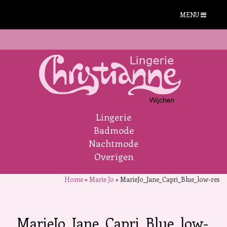
MENU
Lingerie
Badmode
Nachtmode
Overigen
Home
»
Marie Jo
»
MarieJo_Jane_Capri_Blue_low-res
MarieJo_Jane_Capri_Blue_low-