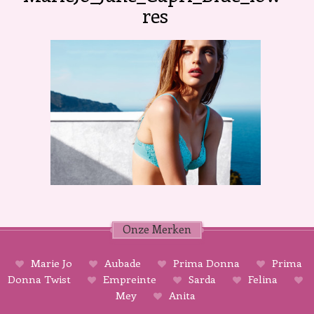
res
Onze Merken
Marie Jo
Aubade
Prima Donna
Prima
Donna Twist
Empreinte
Sarda
Felina
Mey
Anita