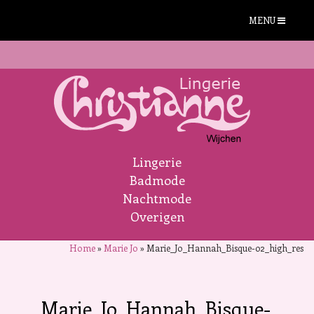
MENU
Lingerie
Badmode
Nachtmode
Overigen
Home
»
Marie Jo
»
Marie_Jo_Hannah_Bisque-02_high_res
Marie_Jo_Hannah_Bisque-