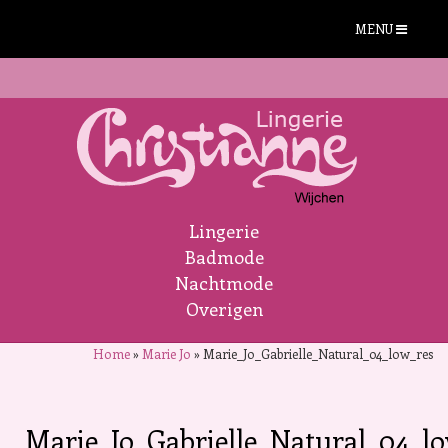
MENU
Lingerie
Badmode
Nachtmode
Overigen
Home
»
Marie Jo
»
Marie_Jo_Gabrielle_Natural_04_low_res
Marie_Jo_Gabrielle_Natural_04_l