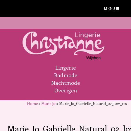
MENU
Lingerie
Badmode
Nachtmode
Overigen
Home
»
Marie Jo
»
Marie_Jo_Gabrielle_Natural_02_low_res
Marie_Jo_Gabrielle_Natural_02_l