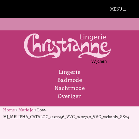
MENU
Lingerie
Badmode
Nachtmode
Overigen
Home
»
Marie Jo
»
Low-
MJ_MELIPHA_CATALOG_0102756_VVG_0502750_VVG_webonly_SS24