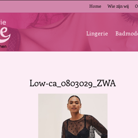
Home
Wie zijn wij
O
Lingerie
Badmod
Low-ca_0803029_ZWA