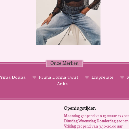
Onze Merken
rima Donna
Prima Donna Twist
Empreinte
S
Anita
Openingstijden
Maandag
geopend van 13.00uur-17.30 u
Dinsdag Woensdag Donderdag
geopend
Vrijdag
geopend van 9.30-20.00 uur.