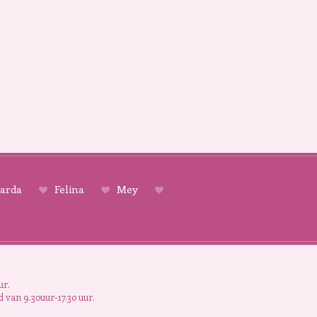
arda
Felina
Mey
ur.
 van 9.30uur-17.30 uur.