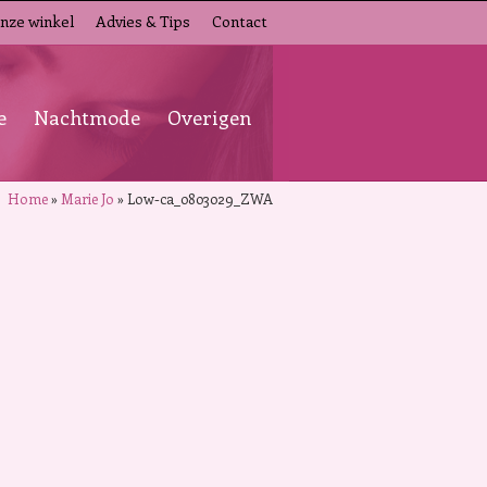
nze winkel
Advies & Tips
Contact
e
Nachtmode
Overigen
Home
»
Marie Jo
»
Low-ca_0803029_ZWA