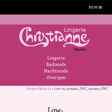
MENU
Lingerie
Badmode
Nachtmode
Overigen
Home
»
Marie Jo
»
Low-ca_0200416_SWC_0500410_SWC
Low-