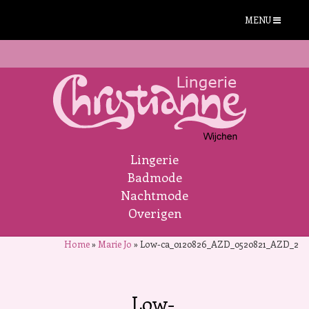
MENU
Lingerie
Badmode
Nachtmode
Overigen
Home
»
Marie Jo
»
Low-ca_0120826_AZD_0520821_AZD_2
Low-