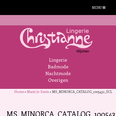
MENU
Lingerie
Badmode
Nachtmode
Overigen
Home
»
Marie Jo Swim
»
MS_MINORCA_CATALOG_1005432_SCL
MS_MINORCA_CATALOG_100543