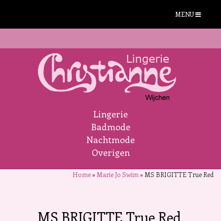
MENU
Lingerie
Badmode
Nachtmode
Overigen
Home
»
Marie Jo Swim
»
MS BRIGITTE True Red
MS BRIGITTE True Red