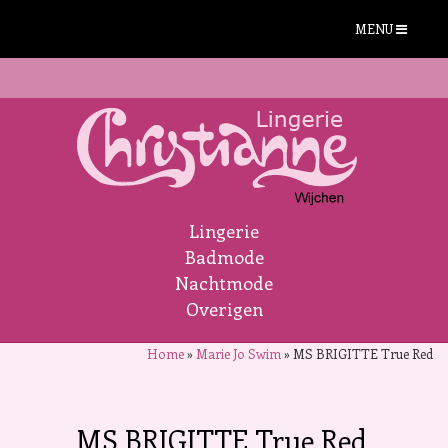
MENU
Lingerie
Badmode
Nachtmode
Overigen
Home
»
Marie Jo Swim
»
MS BRIGITTE True Red
MS BRIGITTE True Red