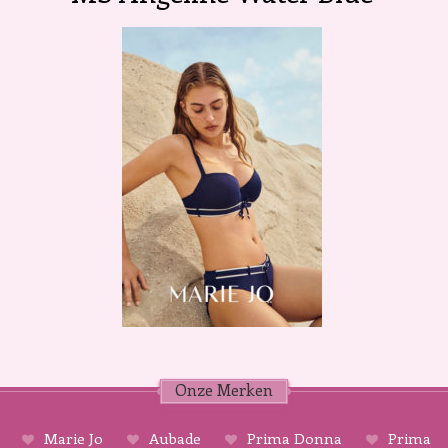
Onze Merken
Marie Jo
Aubade
Prima Donna
Prima