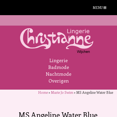
MENU
Lingerie
Badmode
Nachtmode
Overigen
Home
»
Marie Jo Swim
»
MS Angeline Water Blue
MS Angeline Water Blue