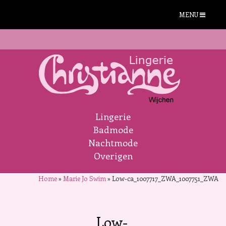
MENU
Lingerie
Badmode
Nachtmode
Overigen
Home
»
Marie Jo Swim
»
Low-ca_1007717_ZWA_1007751_ZWA
Low-