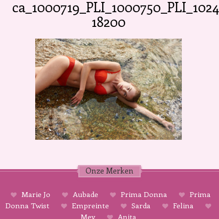
ca_1000719_PLI_1000750_PLI_102
18200
Onze Merken
Marie Jo
Aubade
Prima Donna
Prima
Donna Twist
Empreinte
Sarda
Felina
Mey
Anita