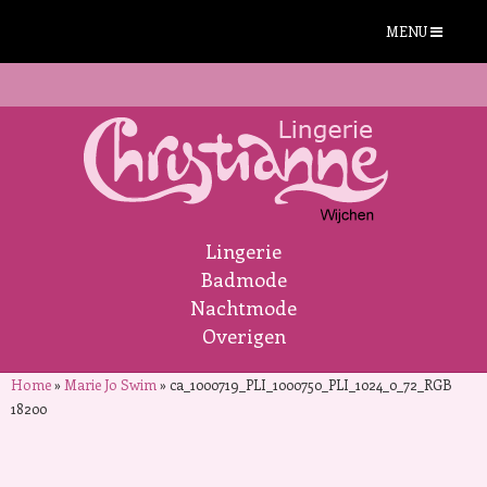
MENU
Lingerie
Badmode
Nachtmode
Overigen
Home
»
Marie Jo Swim
»
ca_1000719_PLI_1000750_PLI_1024_0_72_RGB
18200