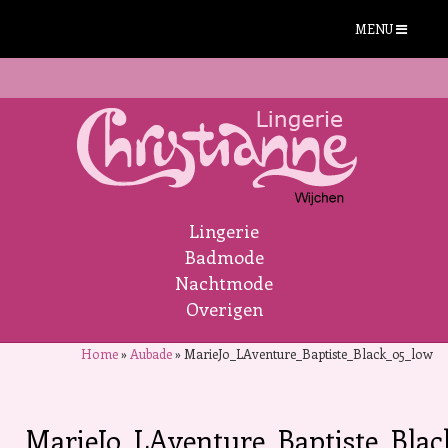
MENU
Lingerie
Badmode
Nachtmode
Overigen
Home
»
Aubade
»
MarieJo_LAventure_Baptiste_Black_05_low
MarieJo_LAventure_Baptiste_Bla