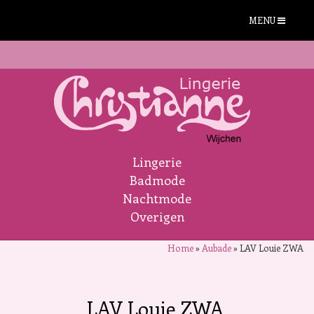
MENU
Lingerie
Badmode
Nachtmode
Overigen
Home
»
Aubade
»
LAV Louie ZWA
LAV Louie ZWA