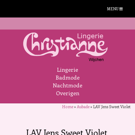
MENU
Lingerie
Badmode
Nachtmode
Overigen
Home
»
Aubade
»
LAV Jens Sweet Violet
LAV Jens Sweet Violet