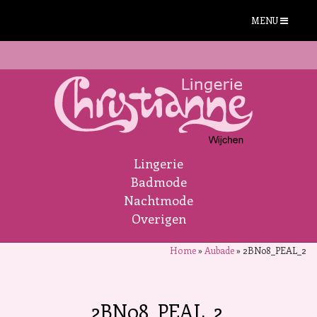
MENU
Lingerie
Badmode
Nachtmode
Overigen
Home
»
Aubade
»
2BN08_PEAL_2
2BN08_PEAL_2