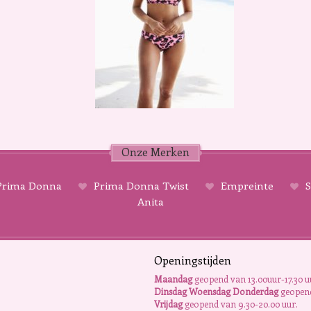
Onze Merken
rima Donna
Prima Donna Twist
Empreinte
S
Anita
Openingstijden
Maandag
geopend van 13.00uur-17.30 u
Dinsdag Woensdag Donderdag
geopend
Vrijdag
geopend van 9.30-20.00 uur.