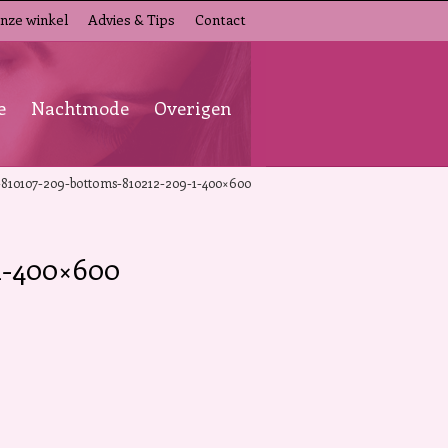
nze winkel
Advies & Tips
Contact
e
Nachtmode
Overigen
-810107-209-bottoms-810212-209-1-400×600
-1-400×600