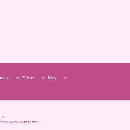
arda
Felina
Mey
ur.
 van 9.30uur-17.30 uur.