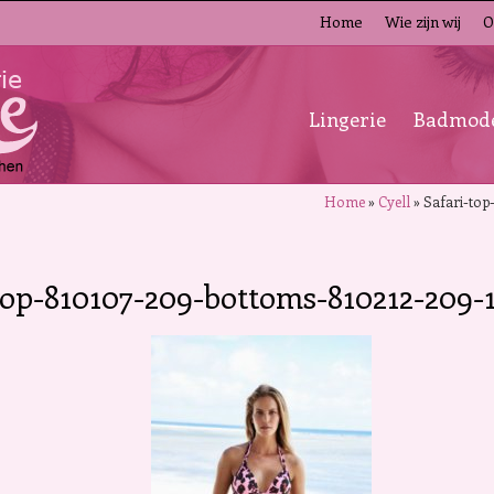
Home
Wie zijn wij
O
Lingerie
Badmod
Home
»
Cyell
»
Safari-top
top-810107-209-bottoms-810212-209