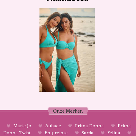
Onze Merken
Marie Jo
Aubade
Prima Donna
Prima
Donna Twist
Empreinte
Sarda
Felina