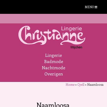
MENU
Lingerie
Badmode
Nachtmode
Overigen
Home
»
Cyell
»
Naamloosa
Naamloosa