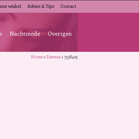
nze winkel
Advies & Tips
Contact
e
Nachtmode
Overigen
Home
»
Essenza
»
7538405