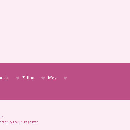
arda
Felina
Mey
ur.
 van 9.30uur-17.30 uur.