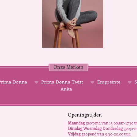
Onze Merken
rima Donna
Prima Donna Twist
Empreinte
S
Anita
Openingstijden
Maandag
geopend van 13.00uur-17.30 u
Dinsdag Woensdag Donderdag
geopend
Vrijdag
geopend van 9.30-20.00 uur.