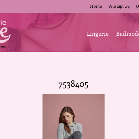
Home
Wie zijn wij
O
Lingerie
Badmod
7538405