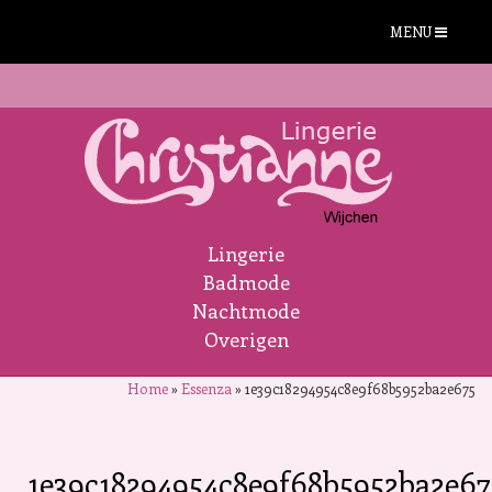
MENU
Lingerie
Badmode
Nachtmode
Overigen
Home
»
Essenza
»
1e39c18294954c8e9f68b5952ba2e675
1e39c18294954c8e9f68b5952ba2e67