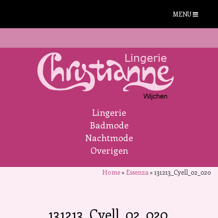
MENU
Lingerie
Badmode
Nachtmode
Overigen
Home
»
Essenza
»
131213_Cyell_02_020
131213_Cyell_02_020