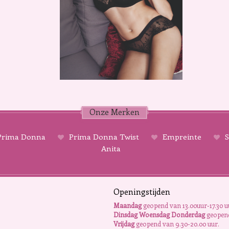
Onze Merken
rima Donna
Prima Donna Twist
Empreinte
S
Anita
Openingstijden
Maandag
geopend van 13.00uur-17.30 u
Dinsdag Woensdag Donderdag
geopend
Vrijdag
geopend van 9.30-20.00 uur.