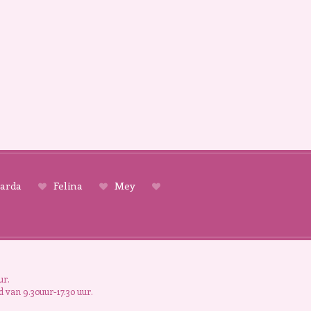
arda
Felina
Mey
ur.
 van 9.30uur-17.30 uur.