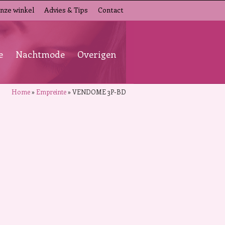
nze winkel
Advies & Tips
Contact
e
Nachtmode
Overigen
Home
»
Empreinte
»
VENDOME 3P-BD