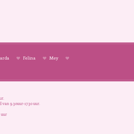
arda
Felina
Mey
ur.
 van 9.30uur-17.30 uur.
 uur