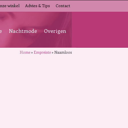
nze winkel
Advies & Tips
Contact
e
Nachtmode
Overigen
Home
»
Empreinte
»
Naamloos