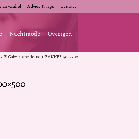
nze winkel
Advies & Tips
Contact
e
Nachtmode
Overigen
3-E-Gaby-corbeille_noir-BANNER-500×500
00×500