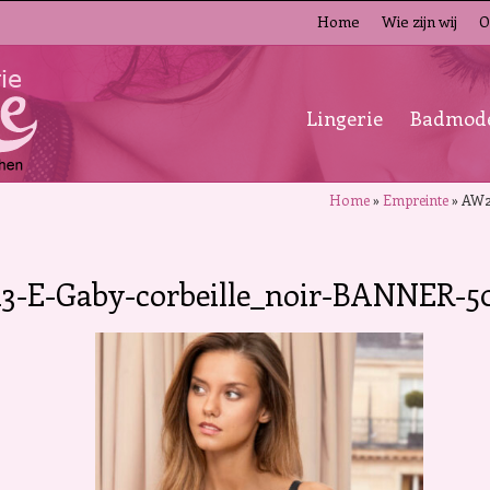
Home
Wie zijn wij
O
Lingerie
Badmod
Home
»
Empreinte
»
AW2
3-E-Gaby-corbeille_noir-BANNER-5