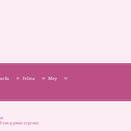
arda
Felina
Mey
ur.
 van 9.30uur-17.30 uur.