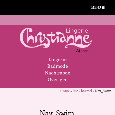
MENU
Lingerie
Badmode
Nachtmode
Overigen
Home
»
Lise Charmel
»
Nav_Swim
Nav_Swim