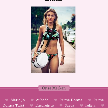
Onze Merken
Marie Jo
Aubade
Prima Donna
Prima
Donna Twist
Empreinte
Sarda
Felina