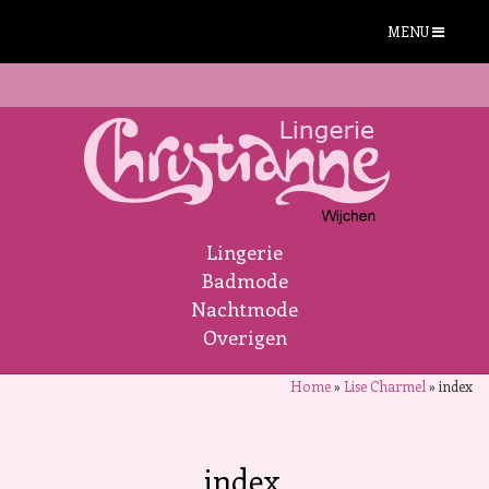
MENU
Lingerie
Badmode
Nachtmode
Overigen
Home
»
Lise Charmel
»
index
index