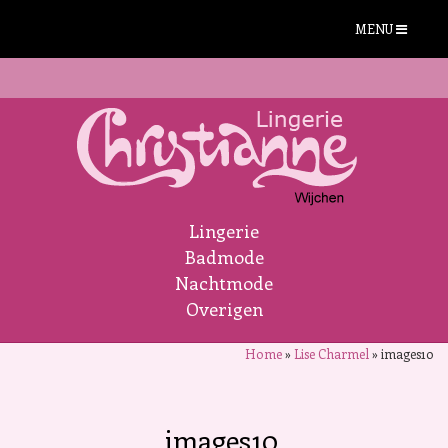
MENU
Lingerie
Badmode
Nachtmode
Overigen
Home
»
Lise Charmel
»
images10
images10