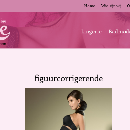
Home
Wie zijn wij
O
Lingerie
Badmod
figuurcorrigerende