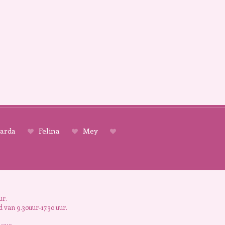
arda
Felina
Mey
ur.
 van 9.30uur-17.30 uur.