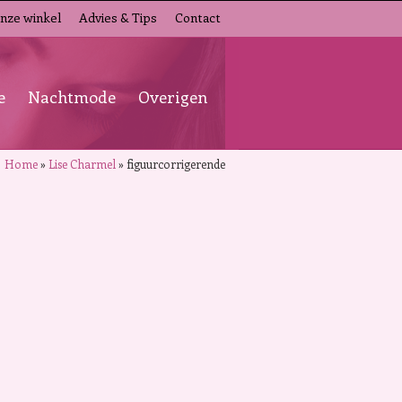
nze winkel
Advies & Tips
Contact
e
Nachtmode
Overigen
Home
»
Lise Charmel
»
figuurcorrigerende