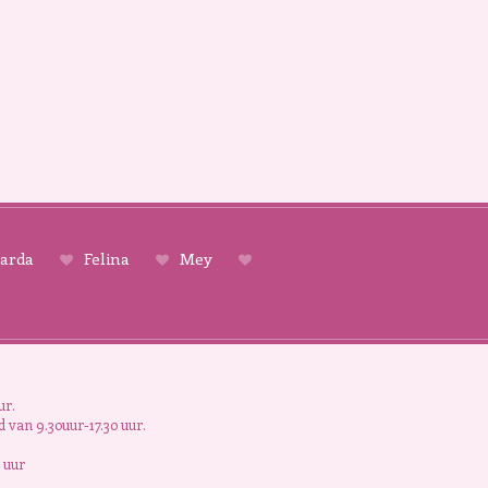
arda
Felina
Mey
ur.
 van 9.30uur-17.30 uur.
 uur