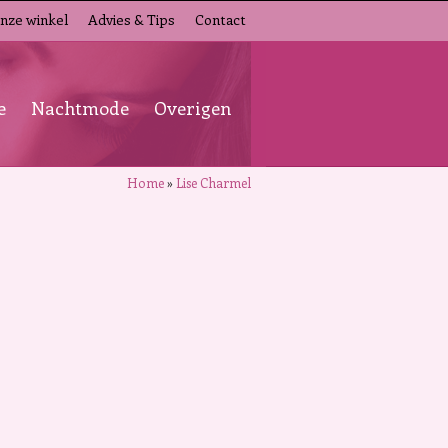
nze winkel
Advies & Tips
Contact
e
Nachtmode
Overigen
Home
»
Lise Charmel