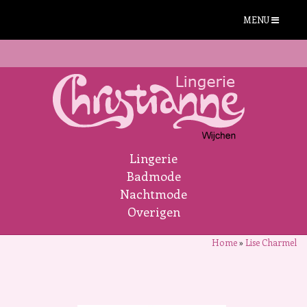
MENU
Lingerie
Badmode
Nachtmode
Overigen
Home
»
Lise Charmel