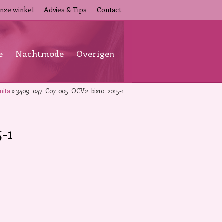
nze winkel
Advies & Tips
Contact
e
Nachtmode
Overigen
nita
»
3409_047_C07_005_OCV2_bis10_2015-1
-1