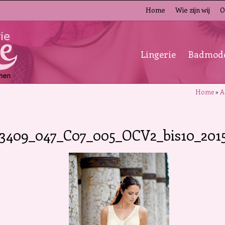
Home
Wie zijn wij
O
Lingerie
Badmod
Home
»
A
3409_047_C07_005_OCV2_bis10_2015