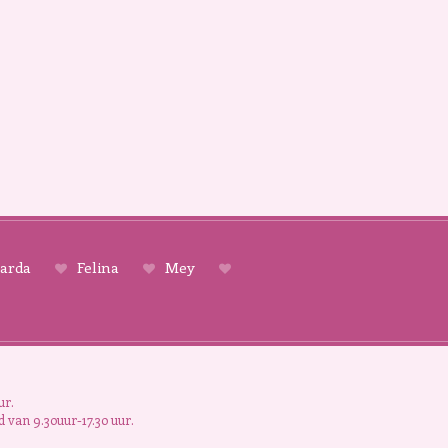
arda
Felina
Mey
ur.
 van 9.30uur-17.30 uur.