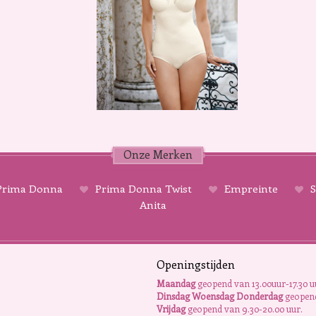
Onze Merken
rima Donna
Prima Donna Twist
Empreinte
S
Anita
Openingstijden
Maandag
geopend van 13.00uur-17.30 u
Dinsdag Woensdag Donderdag
geopend
Vrijdag
geopend van 9.30-20.00 uur.