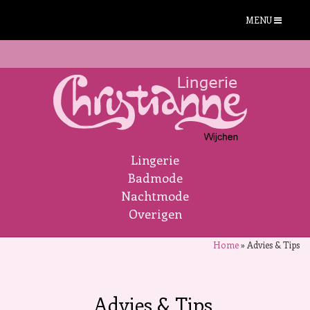
MENU
Lingerie
Badmode
Nachtmode
Overigen
Home
»
Advies & Tips
Advies & Tips